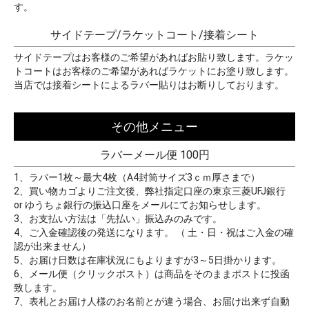
す。
サイドテープ/ラケットコート/接着シート
サイドテープはお客様のご希望があればお貼り致します。ラケッ
トコートはお客様のご希望があればラケットにお塗り致します。
当店では接着シートによるラバー貼りはお断りしております。
その他メニュー
ラバーメール便 100円
1、ラバー1枚～最大4枚（A4封筒サイズ3ｃｍ厚さまで）
2、買い物カゴよりご注文後、弊社指定口座の東京三菱UFJ銀行
or ゆうちょ銀行の振込口座をメールにてお知らせします。
3、お支払い方法は「先払い」振込みのみです。
4、ご入金確認後の発送になります。 （ 土・日・祝はご入金の確
認が出来ません）
5、お届け日数は在庫状況にもよりますが3～5日掛かります。
6、メール便（クリックポスト）は商品をそのままポストに投函
致します。
7、表札とお届け人様のお名前とが違う場合、お届け出来ず自動