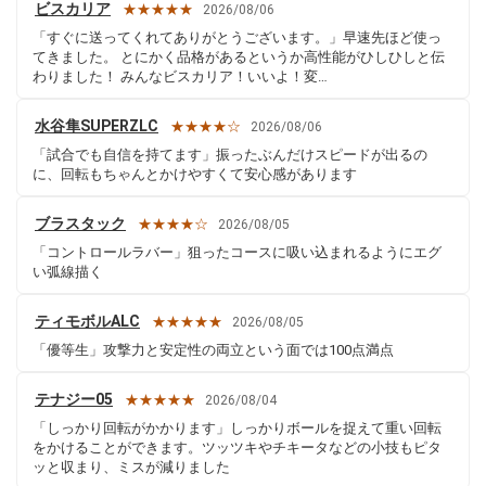
ビスカリア
★★★★★
2026/08/06
「すぐに送ってくれてありがとうございます。」早速先ほど使っ
てきました。 とにかく品格があるというか高性能がひしひしと伝
わりました！ みんなビスカリア！いいよ！変…
水谷隼SUPERZLC
★★★★☆
2026/08/06
「試合でも自信を持てます」振ったぶんだけスピードが出るの
に、回転もちゃんとかけやすくて安心感があります
ブラスタック
★★★★☆
2026/08/05
「コントロールラバー」狙ったコースに吸い込まれるようにエグ
い弧線描く
ティモボルALC
★★★★★
2026/08/05
「優等生」攻撃力と安定性の両立という面では100点満点
テナジー05
★★★★★
2026/08/04
「しっかり回転がかかります」しっかりボールを捉えて重い回転
をかけることができます。ツッツキやチキータなどの小技もピタ
ッと収まり、ミスが減りました