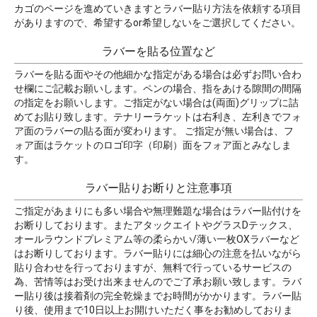
カゴのページを進めていきますとラバー貼り方法を依頼する項目
がありますので、希望するor希望しないをご選択してください。
ラバーを貼る位置など
ラバーを貼る面やその他細かな指定がある場合は必ずお問い合わ
せ欄にご記載お願いします。ペンの場合、指をあける隙間の間隔
の指定をお願いします。ご指定がない場合は(両面)グリップに詰
めてお貼り致します。テナリーラケットは右利き、左利きでフォ
ア面のラバーの貼る面が変わります。 ご指定が無い場合は、フ
ォア面はラケットのロゴ印字（印刷）面をフォア面とみなしま
す。
ラバー貼りお断りと注意事項
ご指定があまりにも多い場合や無理難題な場合はラバー貼付けを
お断りしております。またアタックエイトやグラスDテックス、
オールラウンドプレミアム等の柔らかい/薄い一枚OXラバーなど
はお断りしております。ラバー貼りには細心の注意を払いながら
貼り合わせを行っておりますが、無料で行っているサービスの
為、苦情等はお受け出来ませんのでご了承お願い致します。ラバ
ー貼り後は接着剤の完全乾燥までお時間がかかります。ラバー貼
り後、使用まで10日以上お開けいただく事をお勧めしておりま