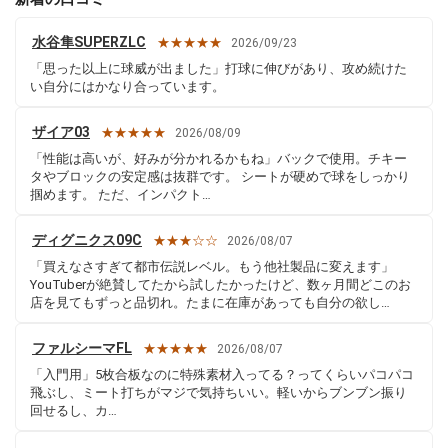
水谷隼SUPERZLC
★★★★★
2026/09/23
「思った以上に球威が出ました」打球に伸びがあり、攻め続けた
い自分にはかなり合っています。
ザイア03
★★★★★
2026/08/09
「性能は高いが、好みが分かれるかもね」バックで使用。チキー
タやブロックの安定感は抜群です。 シートが硬めで球をしっかり
掴めます。 ただ、インパクト…
ディグニクス09C
★★★☆☆
2026/08/07
「買えなさすぎて都市伝説レベル。もう他社製品に変えます」
YouTuberが絶賛してたから試したかったけど、数ヶ月間どこのお
店を見てもずっと品切れ。たまに在庫があっても自分の欲し…
ファルシーマFL
★★★★★
2026/08/07
「入門用」5枚合板なのに特殊素材入ってる？ってくらいパコパコ
飛ぶし、ミート打ちがマジで気持ちいい。軽いからブンブン振り
回せるし、カ…