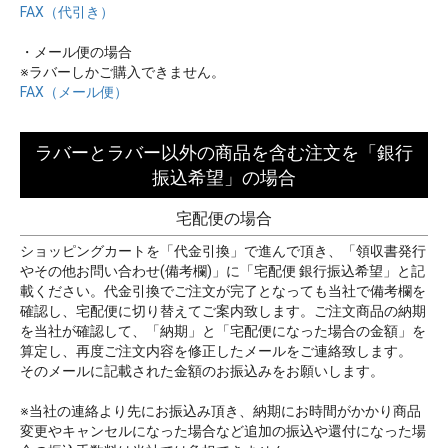
FAX（代引き）
・メール便の場合
※ラバーしかご購入できません。
FAX（メール便）
ラバーとラバー以外の商品を含む注文を「銀行
振込希望」の場合
宅配便の場合
ショッピングカートを「代金引換」で進んで頂き、「領収書発行
やその他お問い合わせ(備考欄)」に「宅配便 銀行振込希望」と記
載ください。代金引換でご注文が完了となっても当社で備考欄を
確認し、宅配便に切り替えてご案内致します。ご注文商品の納期
を当社が確認して、「納期」と「宅配便になった場合の金額」を
算定し、再度ご注文内容を修正したメールをご連絡致します。
そのメールに記載された金額のお振込みをお願いします。
※当社の連絡より先にお振込み頂き、納期にお時間がかかり商品
変更やキャンセルになった場合など追加の振込や還付になった場