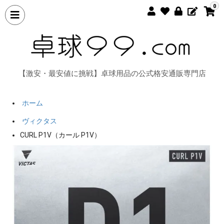
0
【激安・最安値に挑戦】卓球用品の公式格安通販専門店
ホーム
ヴィクタス
CURL P1V（カール P1V）