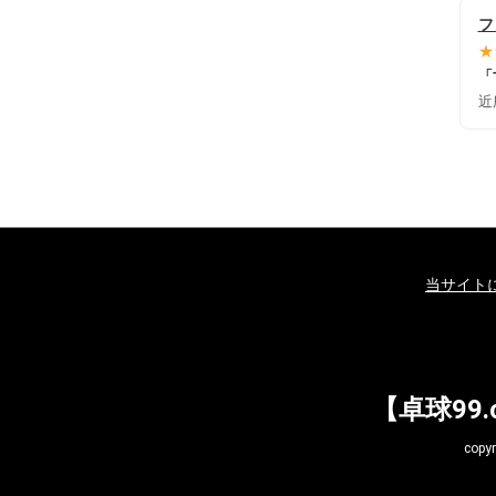
フ
★
「
近
当サイト
【卓球99
cop