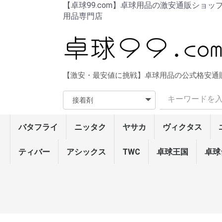
【卓球99.com】卓球用品の激安通販ショッ
用品専門店
【激安・最安値に挑戦】卓球用品の公式格安通
バタフライ
ニッタク
ヤサカ
ヴィクタス
ラバー
ラケット・シェーク
ラケット・ペン
ラバー貼りラケット
ウェア
シューズ
ソックス
メンテナンス
ネット/サポート
卓球台/ロボット
バッグ/ケース
ボール
タオル/バンド
ラージ用品
その他
ティバー
アシックス
ラバー
ラケット・シェーク
ラケット・ペン
ウェア
シューズ
ソックス
メンテナンス
バッグ/ケース
ボール
タオル/バンド
卓球台/ロボット
ネット/サポート
ラージ用品
その他
ザイア03
グレイザー・シリーズ
ディグニクス・シリー
テナジー・シリーズ
ラウンデル・シリーズ
ロゼナ
ブライス・シリーズ
スレイバー・シリーズ
タキネス・シリーズ
タキファイヤドライブ
フレクストラ/サフィー
インパーシャル・シリ
スピーディーP.O./チャ
オーソドックスDX
イリウス・シリーズ(粒
フェイント・シリーズ
スーパーアンチ
ラージ・ラバー
アウターフォース・シ
樊振東・シリーズ
林昀儒
張本智和・シリーズ
ビスカリア・レボルデ
アポロニア・フレイタ
オフチャロフ
水谷・フランチスカ
ティモボル・シリーズ
インナーフォース・シ
SK・シリーズ
コルベル/メイスアドバ
エクスター5/TB5α/フ
インナーシールド レイ
ビスカリア・シリーズ
樊振東・シリーズ(中国
張本智和・シリーズ(中
インナーフォース・シ
SK・シリーズ(中国式
ティモボルCAF
水谷隼/吉田海偉/ハッ
サイプレス・シリーズ
ハッドロウJPV‐S
ハッドロウJPV‐R
ハッドロウリボルバー/
男女兼用ウェア
レディースウェア
男女兼用パンツ
レディースパンツ
Tシャツ
トレーニングウェア
エナジーフォースシリ
レゾラインシリーズ
接着剤
ラバーフィルム
サイドテープ
ラバーメンテナンス
ラケットメンテナンス
ネット・サポート
カウンター
その他
卓球台
ロボット/フェンス
その他
ラケットケース
シューズケース
ボールケース
バッグ
40mm3スター公認球
40mmトレーニングボ
ラージボール
DVD/ブルーレイ
その他
ラバー
ラケット・シェーク
ラケット・ペン
ウェア
シューズ
ソックス
メンテナンス
ネット/サポート
卓球台周辺機器
卓球台/ロボット
バッグ/ケース
ボール
タオル/バンド
ラージ用品
その他
TWC
卓球王国
ラバー
シェイク・ラケ
ペン・ラケット
ラージボール用
メンテナンス
ボール
ウェア
シューズ
ソックス/タオル
バッグ/ケース
卓球台周辺機器
ファスターク
フライアット
テンション系
高弾性裏ソフ
キョウヒョウ
粘着性裏ソフ
コントロール
モリストSP
テンション系
ドナックル・
表ソフト
粒高ラバー
ラージ・ラバ
キョウヒョウ
弦楽器・シリ
セプティアー
トルネード・
剛力・シリー
WG・シリー
ラティカ・シ
攻撃用(特殊素
7枚合板シェ
攻撃用シェー
オールラウン
テナリー
守備用シェー
ラージ・シェ
弦楽器・シリ
剛力・シリー
セプティアー
中国式ペン(
中国式ペン
角型ペン(単板
角型ペン
角丸型ペン(単
角丸型ペン
反転式ペン
ラージ・ペン
男女兼用ウェ
レディースウ
男女兼用パン
レディースパ
Tシャツ
トレーニング
接着剤
ラバーフィル
サイドテープ
ラバーメンテ
ラケットメン
ラケットケー
ボールケース
バッグ
3スター硬球4
2スター硬球4
トレーニング
ラージボール
タオル
バンド
ネット・サポ
カウンター
その他
卓球
ズ
ラ
ーズ
レンジャーATTACK
高)
(粒高)
リーズ
ィア
ス
リーズ
ンス
ァルシーマ
ヤーZLF/ダイオード
(中国式ペン)
式ペン)
国式ペン)
リーズ(中国式ペン)
ペン)
ドロウ5
(単板ペン)
ガレイディア リボルバ
ーズ
ール
ト
ズ
ズ
ズ
ト
ズ
ズ
ット
ズ
(カット用)
ー
ラバー
シェイクラケット
ペンラケット
シューズ
テンション系裏ソフト
ハイブリッド・シリー
エボリューション･シリ
テンション系表ソフト
粒高ラバー
ラージ・ラバー
ピン球(ボール)
メンテナンス
DVD/ブルーレイ
本
ラバー
ズ
ーズ