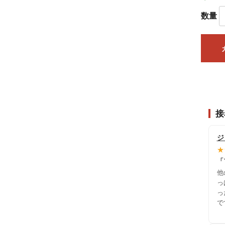
数量
接
ジ
★
「
他
っ
っ
で