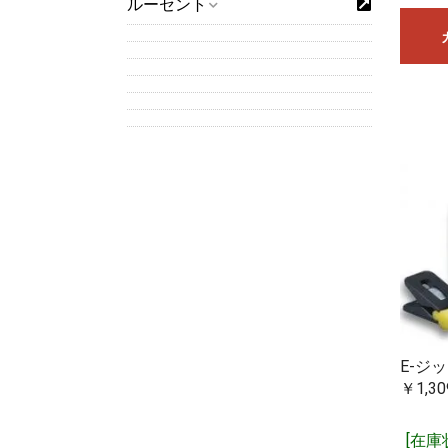
ルーセント
を共有しており
さい。
※15時までに
時現在当社に在
E-ジ
￥1,30
[在庫