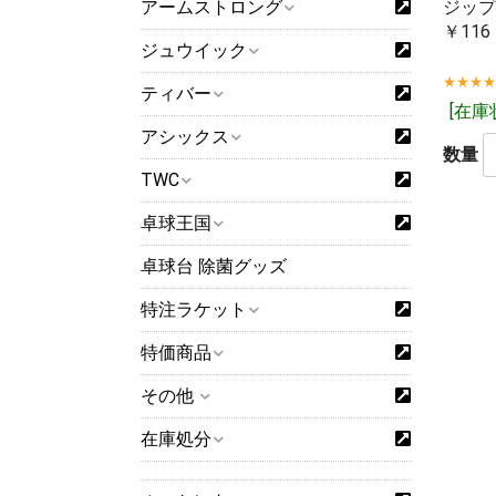
アームストロング
ジップ
￥116
ジュウイック
★★★
ティバー
[在庫
アシックス
数量
TWC
卓球王国
卓球台 除菌グッズ
特注ラケット
特価商品
その他
「取り寄せ商品
る場合は1営業
在庫処分
「在庫有り」と
取り寄せとなり