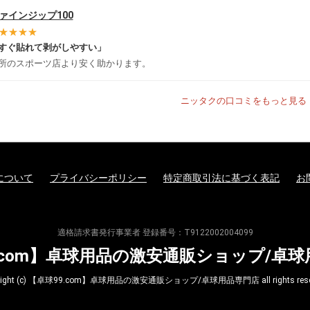
ァインジップ100
★★★★
すぐ貼れて剥がしやすい」
所のスポーツ店より安く助かります。
ニッタクの口コミをもっと見る 
について
プライバシーポリシー
特定商取引法に基づく表記
お
適格請求書発行事業者 登録番号：T9122002004099
.com】卓球用品の激安通販ショップ/卓
yright (c) 【卓球99.com】卓球用品の激安通販ショップ/卓球用品専門店 all rights reser