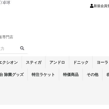
プ/卓球
新規会員
販専門店
エクシオン
スティガ
アンドロ
ドニック
ヨーラ
ット
ラケッ
・シリー
・シリー
裏ソフト
ト
・シリー
ト
性裏ソフ
・シリーズ
表ソフト
シリーズ
ー
・シリー
ーズ
・シリー
シリーズ
ズ
ズ
リーズ
材)
ーク
ク
ド
ク
ークラケ
ーズ
ズ
・シリー
特殊素材)
)
板)
ラケット
ア
ェア
ツ
ンツ
ム
ナンス
テナンス
ス
0mm
0mm
ボール
ート
台 除菌グッズ
ラバー
シェイクラケット
メンテナンス
輝龍/翔龍・シリーズ
ラクザ・シリーズ
エクステンド・シリー
マークV・シリーズ
テンション系裏ソフト
高弾性裏ソフト
粘着性裏ソフト
コントロール性裏ソフ
テンション系表ソフト
表ソフト
粒高ラバー
ラージ・ラバー
リゾネイト･エクスファ
リーンフォース・シリ
マイス・シリーズ
ギャラクシャ・シリー
デュラングル・シリー
スウェーデン・シリー
攻撃用(特殊素材)
攻撃用シェーク
オールラウンド
守備用シェーク
ラージ・シェークラケ
マイス・シリーズ
リゾネイト・シリーズ
スウェーデン・シリー
中国式ペン(特殊素材)
中国式ペン
角型ペン(特殊素材)
角型ペン(単板)
角型ペン
角丸型ペン(特殊素材)
角丸型ペン(単板)
角丸型ペン
反転式ペン
ラージ・ペンラケット
ウェア
男女兼用ウェア
男女兼用パンツ
Tシャツ
接着剤
ラバーフィルム
サイドテープ
ラバーメンテナンス
ラケットメンテナンス
ラケットケース
シューズケース
バッグ
裏ソフトラバー
表ソフトラバー
カールシリーズ
ラージ・ラバー
3スターボール
トレーニング球
ラージ用ボール
男女兼用ゲームシャツ
男女兼用パンツ
ラバー
ラケット・シェーク
ラケット・ペン
メンテナンス
特注ラケット
裏ソフトラバー
表ソフトラバー
粒高ラバー
ラバー
ラケット・シェーク
ラケット・ペン
メンテナンス
ウェア
特価商品
ラバー
ラケット・シェーク
ラケット・ペン
ウェア
メンテナンス
その他
その他
ラバー
ウェア
メンテ
ボール
ラージ
ラザ
テン
ヘキサ
プラ
ラザ
テン
ズ
ト
イバー
ーズ
ズ
ズ
ズ
ット
ズ
ソフト
シェイクラケット
日本式ペン単板
中国式ラケット
ラバー
ラケット・シェーク
ラケット・ペン
ウェア
シューズ
メンテナンス
バッグ/ケース
ボール
ドラえもん
その他
卓球台/ロボ
メンテナン
シューズ