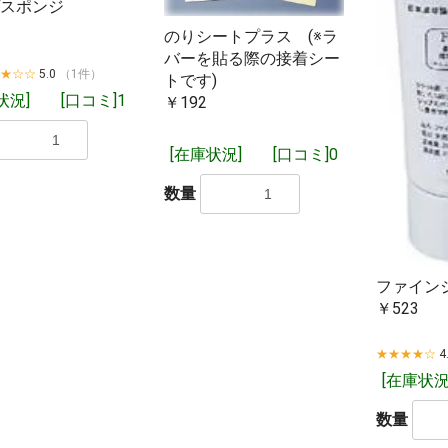
スポンジ
のりシートプラス (※ラ
バーを貼る際の接着シー
★★☆☆
5.0
（1件）
トです)
状況]
[口コミ]1
￥192
[在庫状況]
[口コミ]0
数量
ファイン
￥523
★★★★☆
4
（予約注文）」となっているものは3～4営業日ほどで入荷いたします
[在庫状況
日で入荷するものもございます。
数量
なっているものは基本的に即日発送となります。複数個ご購入の場合は
、すべての商品が揃った時点でのご発送となります。実店舗や他のネッ