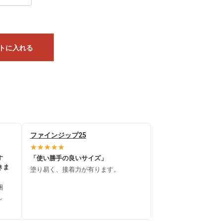
トに入れる
ファインジップ25
★★★★★
す
「使い勝手の良いサイズ」
きま
塗り易く、接着力が有ります。
梱
し