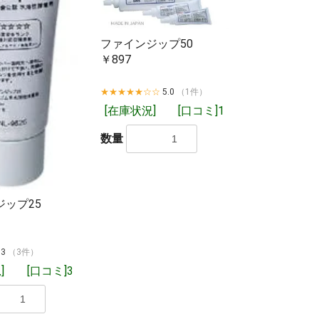
ファインジップ50
￥897
★★★★★☆☆
5.0
（1件）
[在庫状況]
[口コミ]1
数量
ジップ25
.3
（3件）
。問屋に在庫があ
]
[口コミ]3
在庫がない分が
ト店舗でも在庫