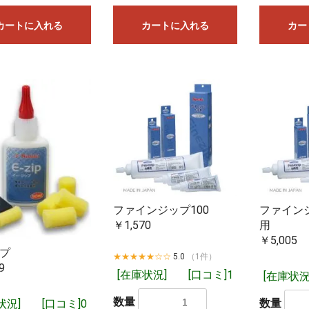
、在庫有りとなっている場合でも在庫切れしていることもございますこ
カートに入れる
カートに入れる
カー
お買い物を続ける
カートへ進む
当社にメーカーから入荷した商品や当社に在庫がある商品をご注文いただ
庫があれば、基本的に即日ご発送を予定しております。
閉じる
ファインジップ100
ファインジ
￥1,570
用
￥5,005
ップ
★★★★★☆☆
5.0
（1件）
9
[在庫状況]
[口コミ]1
[在庫状況
数量
数量
状況]
[口コミ]0