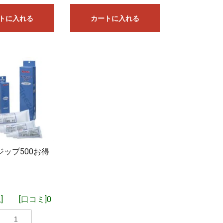
とをご了承くだ
トに入れる
カートに入れる
いた場合は、15
ップ500お得
]
[口コミ]0