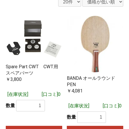
Spare Part CWT CWT用
スペアパーツ
BANDA オールラウンド
￥3,800
PEN
￥4,081
[在庫状況]
[口コミ]0
数量
[在庫状況]
[口コミ]0
数量