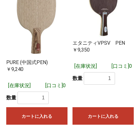
エタニティVPSV PEN
￥9,350
PURE (中国式PEN)
[在庫状況]
[口コミ]0
￥9,240
数量
[在庫状況]
[口コミ]0
数量
「取り寄せ商品（予約注文）」となっているものは3～4営業
カートに入れる
カートに入れる
日ほどで入荷いたします。問屋に在庫がある場合は1営業日で
入荷するものもございます。
「在庫有り」となっているものは基本的に即日発送となりま