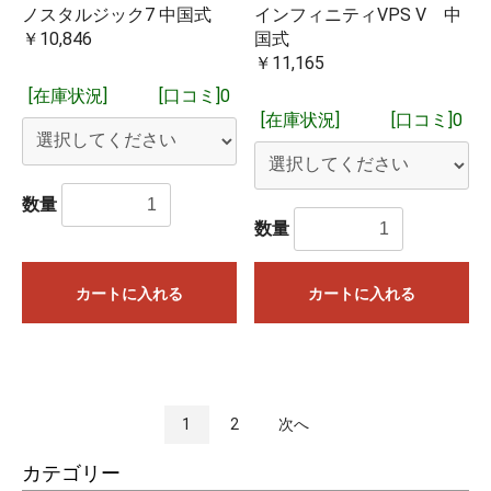
ノスタルジック7 中国式
インフィニティVPS V 中
￥10,846
国式
￥11,165
[在庫状況]
[口コミ]0
[在庫状況]
[口コミ]0
数量
数量
カートに入れる
カートに入れる
1
2
次へ
カテゴリー