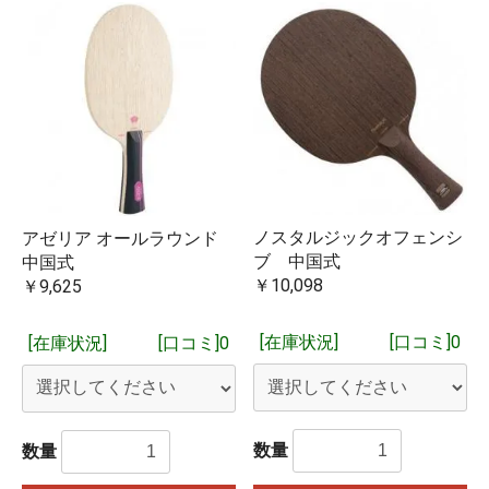
す。複数個ご購入の場合は在庫がない分が取り寄せとなり、
すべての商品が揃った時点でのご発送となります。実店舗や
他のネット店舗でも在庫を共有しており、在庫有りとなって
いる場合でも在庫切れしていることもございますことをご了
お買い物を続ける
カートへ進む
承ください。
※15時までに当社にメーカーから入荷した商品や当社に在庫が
ある商品をご注文いただいた場合は、15時現在当社に在庫が
あれば、基本的に即日ご発送を予定しております。
ノスタルジックオフェンシ
アゼリア オールラウンド
閉じる
ブ 中国式
中国式
￥10,098
￥9,625
[在庫状況]
[口コミ]0
[在庫状況]
[口コミ]0
数量
数量