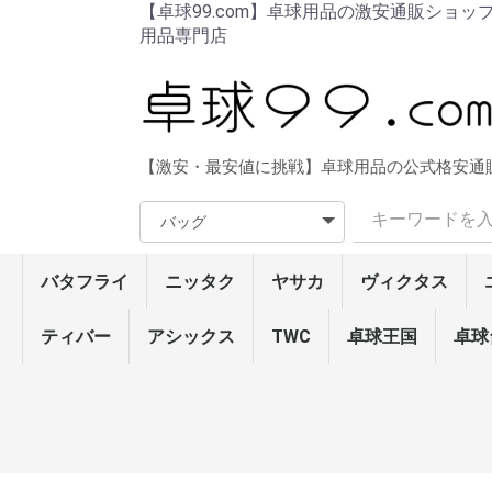
【卓球99.com】卓球用品の激安通販ショッ
用品専門店
【激安・最安値に挑戦】卓球用品の公式格安通
バタフライ
ニッタク
ヤサカ
ヴィクタス
ラバー
ラケット・シェーク
ラケット・ペン
ラバー貼りラケット
ウェア
シューズ
ソックス
メンテナンス
ネット/サポート
卓球台/ロボット
バッグ/ケース
ボール
タオル/バンド
ラージ用品
その他
ティバー
アシックス
ラバー
ラケット・シェーク
ラケット・ペン
ウェア
シューズ
ソックス
メンテナンス
バッグ/ケース
ボール
タオル/バンド
卓球台/ロボット
ネット/サポート
ラージ用品
その他
ザイア03
グレイザー・シリーズ
ディグニクス・シリー
テナジー・シリーズ
ラウンデル・シリーズ
ロゼナ
ブライス・シリーズ
スレイバー・シリーズ
タキネス・シリーズ
タキファイヤドライブ
フレクストラ/サフィー
インパーシャル・シリ
スピーディーP.O./チャ
オーソドックスDX
イリウス・シリーズ(粒
フェイント・シリーズ
スーパーアンチ
ラージ・ラバー
アウターフォース・シ
樊振東・シリーズ
林昀儒
張本智和・シリーズ
ビスカリア・レボルデ
アポロニア・フレイタ
オフチャロフ
水谷・フランチスカ
ティモボル・シリーズ
インナーフォース・シ
SK・シリーズ
コルベル/メイスアドバ
エクスター5/TB5α/フ
インナーシールド レイ
ビスカリア・シリーズ
樊振東・シリーズ(中国
張本智和・シリーズ(中
インナーフォース・シ
SK・シリーズ(中国式
ティモボルCAF
水谷隼/吉田海偉/ハッ
サイプレス・シリーズ
ハッドロウJPV‐S
ハッドロウJPV‐R
ハッドロウリボルバー/
男女兼用ウェア
レディースウェア
男女兼用パンツ
レディースパンツ
Tシャツ
トレーニングウェア
エナジーフォースシリ
レゾラインシリーズ
接着剤
ラバーフィルム
サイドテープ
ラバーメンテナンス
ラケットメンテナンス
ネット・サポート
カウンター
その他
卓球台
ロボット/フェンス
その他
ラケットケース
シューズケース
ボールケース
バッグ
40mm3スター公認球
40mmトレーニングボ
ラージボール
DVD/ブルーレイ
その他
ラバー
ラケット・シェーク
ラケット・ペン
ウェア
シューズ
ソックス
メンテナンス
ネット/サポート
卓球台周辺機器
卓球台/ロボット
バッグ/ケース
ボール
タオル/バンド
ラージ用品
その他
TWC
卓球王国
ラバー
シェイク・ラケ
ペン・ラケット
ラージボール用
メンテナンス
ボール
ウェア
シューズ
ソックス/タオル
バッグ/ケース
卓球台周辺機器
ファスターク
フライアット
テンション系
高弾性裏ソフ
キョウヒョウ
粘着性裏ソフ
コントロール
モリストSP
テンション系
ドナックル・
表ソフト
粒高ラバー
ラージ・ラバ
キョウヒョウ
弦楽器・シリ
セプティアー
トルネード・
剛力・シリー
WG・シリー
ラティカ・シ
攻撃用(特殊素
7枚合板シェ
攻撃用シェー
オールラウン
テナリー
守備用シェー
ラージ・シェ
弦楽器・シリ
剛力・シリー
セプティアー
中国式ペン(
中国式ペン
角型ペン(単板
角型ペン
角丸型ペン(単
角丸型ペン
反転式ペン
ラージ・ペン
男女兼用ウェ
レディースウ
男女兼用パン
レディースパ
Tシャツ
トレーニング
接着剤
ラバーフィル
サイドテープ
ラバーメンテ
ラケットメン
ラケットケー
ボールケース
バッグ
3スター硬球4
2スター硬球4
トレーニング
ラージボール
タオル
バンド
ネット・サポ
カウンター
その他
卓球
ズ
ラ
ーズ
レンジャーATTACK
高)
(粒高)
リーズ
ィア
ス
リーズ
ンス
ァルシーマ
ヤーZLF/ダイオード
(中国式ペン)
式ペン)
国式ペン)
リーズ(中国式ペン)
ペン)
ドロウ5
(単板ペン)
ガレイディア リボルバ
ーズ
ール
ト
ズ
ズ
ズ
ト
ズ
ズ
ット
ズ
(カット用)
ー
ラバー
シェイクラケット
ペンラケット
シューズ
テンション系裏ソフト
ハイブリッド・シリー
エボリューション･シリ
テンション系表ソフト
粒高ラバー
ラージ・ラバー
ピン球(ボール)
メンテナンス
DVD/ブルーレイ
本
ラバー
ズ
ーズ