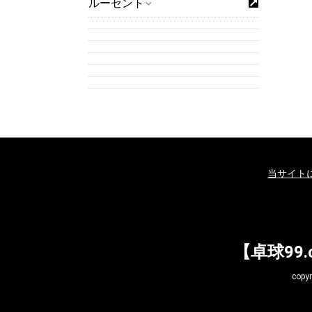
ルーセント
当サイト
【卓球99
cop