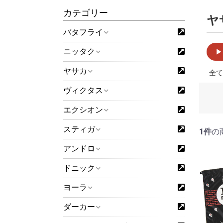
カテゴリー
ヤ
バタフライ
ニッタク
▶
ヤサカ
全て
ヴィクタス
エクシオン
スティガ
1件
の
アンドロ
ドニック
「取り寄せ商品
ヨーラ
る場合は1営業
ダーカー
「在庫有り」と
取り寄せとなり