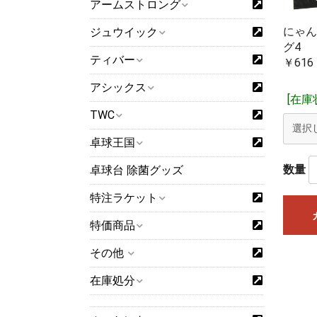
アームストロング
を共有しており
さい。
にゃん
ジュウイック
グ4
※15時までに
ティバー
￥616
時現在当社に在
アシックス
[在庫
TWC
卓球王国
数量
卓球台 除菌グッズ
特注ラケット
特価商品
その他
在庫処分