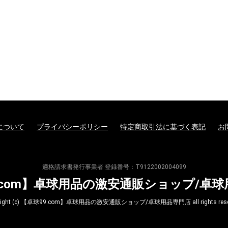
について
プライバシーポリシー
特定商取引法に基づく表記
お
適格請求書発行事業者 登録番号：T9122002004099
.com】卓球用品の激安通販ショップ/卓
yright (c) 【卓球99.com】卓球用品の激安通販ショップ/卓球用品専門店 all rights reser