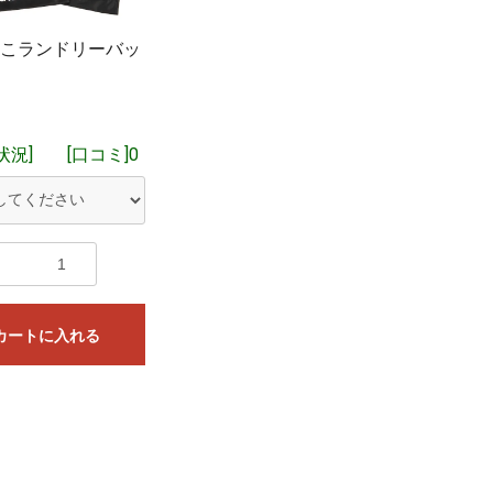
、在庫有りとなっている場合でも在庫切れしていることもございますこ
お買い物を続ける
カートへ進む
こランドリーバッ
当社にメーカーから入荷した商品や当社に在庫がある商品をご注文いただ
庫があれば、基本的に即日ご発送を予定しております。
閉じる
状況]
[口コミ]0
カートに入れる