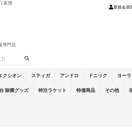
プ/卓球
新規会員
販専門店
エクシオン
スティガ
アンドロ
ドニック
ヨーラ
ット
ラケッ
・シリー
・シリー
裏ソフト
ト
・シリー
ト
性裏ソフ
・シリーズ
表ソフト
シリーズ
ー
・シリー
ーズ
・シリー
シリーズ
ズ
ズ
リーズ
材)
ーク
ク
ド
ク
ークラケ
ーズ
ズ
・シリー
特殊素材)
)
板)
ラケット
ア
ェア
ツ
ンツ
ム
ナンス
テナンス
ス
0mm
0mm
ボール
ート
台 除菌グッズ
ラバー
シェイクラケット
メンテナンス
輝龍/翔龍・シリーズ
ラクザ・シリーズ
エクステンド・シリー
マークV・シリーズ
テンション系裏ソフト
高弾性裏ソフト
粘着性裏ソフト
コントロール性裏ソフ
テンション系表ソフト
表ソフト
粒高ラバー
ラージ・ラバー
リゾネイト･エクスファ
リーンフォース・シリ
マイス・シリーズ
ギャラクシャ・シリー
デュラングル・シリー
スウェーデン・シリー
攻撃用(特殊素材)
攻撃用シェーク
オールラウンド
守備用シェーク
ラージ・シェークラケ
マイス・シリーズ
リゾネイト・シリーズ
スウェーデン・シリー
中国式ペン(特殊素材)
中国式ペン
角型ペン(特殊素材)
角型ペン(単板)
角型ペン
角丸型ペン(特殊素材)
角丸型ペン(単板)
角丸型ペン
反転式ペン
ラージ・ペンラケット
ウェア
男女兼用ウェア
男女兼用パンツ
Tシャツ
接着剤
ラバーフィルム
サイドテープ
ラバーメンテナンス
ラケットメンテナンス
ラケットケース
シューズケース
バッグ
裏ソフトラバー
表ソフトラバー
カールシリーズ
ラージ・ラバー
3スターボール
トレーニング球
ラージ用ボール
男女兼用ゲームシャツ
男女兼用パンツ
ラバー
ラケット・シェーク
ラケット・ペン
メンテナンス
特注ラケット
裏ソフトラバー
表ソフトラバー
粒高ラバー
ラバー
ラケット・シェーク
ラケット・ペン
メンテナンス
ウェア
特価商品
ラバー
ラケット・シェーク
ラケット・ペン
ウェア
メンテナンス
その他
その他
ラバー
ウェア
メンテ
ボール
ラージ
ラザ
テン
ヘキサ
プラ
ラザ
テン
ズ
ト
イバー
ーズ
ズ
ズ
ズ
ット
ズ
ソフト
シェイクラケット
日本式ペン単板
中国式ラケット
ラバー
ラケット・シェーク
ラケット・ペン
ウェア
シューズ
メンテナンス
バッグ/ケース
ボール
ドラえもん
その他
卓球台/ロボ
メンテナン
シューズ