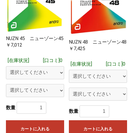
NUZN 45 ニューゾーン45
NUZN 48 ニューゾーン48
￥7,012
￥7,425
[在庫状況]
[口コミ]0
[在庫状況]
[口コミ]0
「取り寄せ商品（予約注文）」となっているものは3～4営業
日ほどで入荷いたします。問屋に在庫がある場合は1営業日で
入荷するものもございます。
「在庫有り」となっているものは基本的に即日発送となりま
数量
す。複数個ご購入の場合は在庫がない分が取り寄せとなり、
数量
すべての商品が揃った時点でのご発送となります。実店舗や
他のネット店舗でも在庫を共有しており、在庫有りとなって
いる場合でも在庫切れしていることもございますことをご了
カートに入れる
カートに入れる
お買い物を続ける
カートへ進む
承ください。