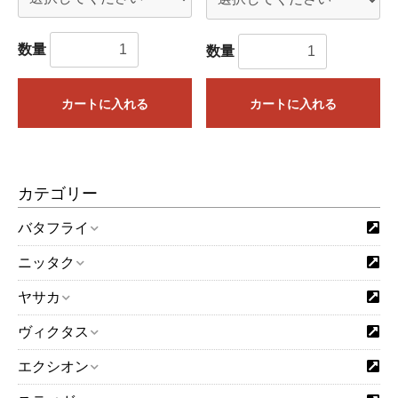
数量
数量
カートに入れる
カートに入れる
カテゴリー
「取り寄せ商品（予約注文）」となっているものは3～4営業
バタフライ
日ほどで入荷いたします。問屋に在庫がある場合は1営業日で
入荷するものもございます。
ニッタク
「在庫有り」となっているものは基本的に即日発送となりま
ヤサカ
す。複数個ご購入の場合は在庫がない分が取り寄せとなり、
すべての商品が揃った時点でのご発送となります。実店舗や
ヴィクタス
他のネット店舗でも在庫を共有しており、在庫有りとなって
いる場合でも在庫切れしていることもございますことをご了
エクシオン
お買い物を続ける
カートへ進む
承ください。