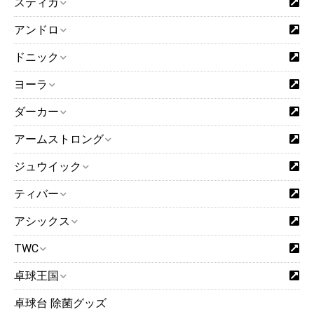
スティガ
※15時までに当社にメーカーから入荷した商品や当社に在庫が
ある商品をご注文いただいた場合は、15時現在当社に在庫が
アンドロ
あれば、基本的に即日ご発送を予定しております。
ドニック
閉じる
ヨーラ
ダーカー
アームストロング
ジュウイック
ティバー
アシックス
TWC
卓球王国
卓球台 除菌グッズ