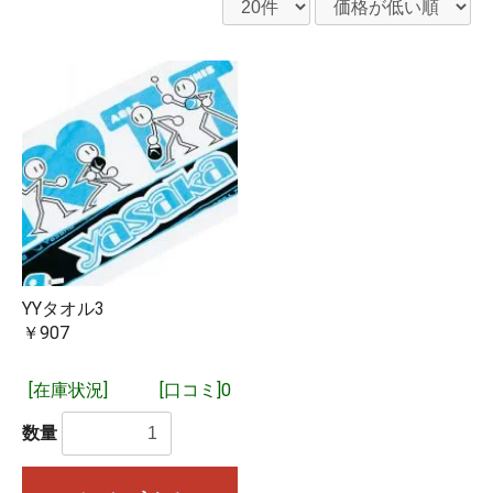
YYタオル3
￥907
[在庫状況]
[口コミ]0
数量