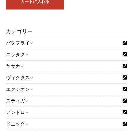
カートに入れる
カテゴリー
バタフライ
ニッタク
「取り寄せ商品（予約注文）」となっているものは3～4営業
日ほどで入荷いたします。問屋に在庫がある場合は1営業日で
ヤサカ
入荷するものもございます。
ヴィクタス
「在庫有り」となっているものは基本的に即日発送となりま
す。複数個ご購入の場合は在庫がない分が取り寄せとなり、
エクシオン
すべての商品が揃った時点でのご発送となります。実店舗や
他のネット店舗でも在庫を共有しており、在庫有りとなって
スティガ
いる場合でも在庫切れしていることもございますことをご了
お買い物を続ける
カートへ進む
承ください。
アンドロ
※15時までに当社にメーカーから入荷した商品や当社に在庫が
ドニック
ある商品をご注文いただいた場合は、15時現在当社に在庫が