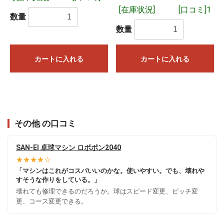
「在庫有り」となっているものは基本的に即日発送となりま
[在庫状況]
[口コミ]1
す。複数個ご購入の場合は在庫がない分が取り寄せとなり、
数量
すべての商品が揃った時点でのご発送となります。実店舗や
数量
他のネット店舗でも在庫を共有しており、在庫有りとなって
いる場合でも在庫切れしていることもございますことをご了
お買い物を続ける
カートへ進む
承ください。
カートに入れる
カートに入れる
※15時までに当社にメーカーから入荷した商品や当社に在庫が
ある商品をご注文いただいた場合は、15時現在当社に在庫が
あれば、基本的に即日ご発送を予定しております。
閉じる
その他 の口コミ
SAN-EI 卓球マシン ロボポン2040
★★★★☆
「マシンはこれがコスパいいのかな。使いやすい。でも、壊れや
すそうな作りをしている。」
壊れても修理できるのだろうか。球はスピード変更、ピッチ変
更、コース変更できる。