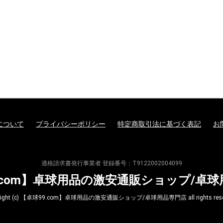
について
プライバシーポリシー
特定商取引法に基づく表記
お
適格請求書発行事業者 登録番号：T9122002004099
.com】卓球用品の激安通販ショップ/卓
yright (c) 【卓球99.com】卓球用品の激安通販ショップ/卓球用品専門店 all rights reser