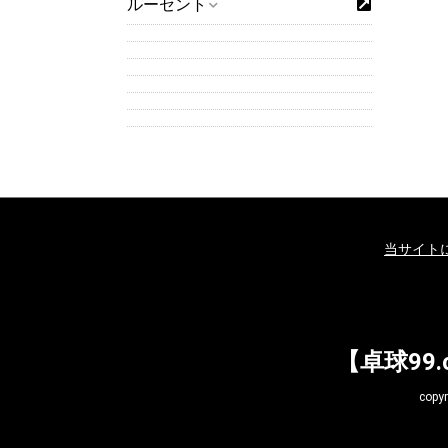
ルーセント
当サイト
【卓球99
cop