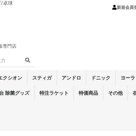
プ/卓球
新規会員
販専門店
エクシオン
スティガ
アンドロ
ドニック
ヨーラ
ット
ラケッ
・シリー
・シリー
裏ソフト
ト
・シリー
ト
性裏ソフ
・シリーズ
表ソフト
シリーズ
ー
・シリー
ーズ
・シリー
シリーズ
ズ
ズ
リーズ
材)
ーク
ク
ド
ク
ークラケ
ーズ
ズ
・シリー
特殊素材)
)
板)
ラケット
ア
ェア
ツ
ンツ
ム
ナンス
テナンス
ス
0mm
0mm
ボール
ート
台 除菌グッズ
ラバー
シェイクラケット
メンテナンス
輝龍/翔龍・シリーズ
ラクザ・シリーズ
エクステンド・シリー
マークV・シリーズ
テンション系裏ソフト
高弾性裏ソフト
粘着性裏ソフト
コントロール性裏ソフ
テンション系表ソフト
表ソフト
粒高ラバー
ラージ・ラバー
リゾネイト･エクスファ
リーンフォース・シリ
マイス・シリーズ
ギャラクシャ・シリー
デュラングル・シリー
スウェーデン・シリー
攻撃用(特殊素材)
攻撃用シェーク
オールラウンド
守備用シェーク
ラージ・シェークラケ
マイス・シリーズ
リゾネイト・シリーズ
スウェーデン・シリー
中国式ペン(特殊素材)
中国式ペン
角型ペン(特殊素材)
角型ペン(単板)
角型ペン
角丸型ペン(特殊素材)
角丸型ペン(単板)
角丸型ペン
反転式ペン
ラージ・ペンラケット
ウェア
男女兼用ウェア
男女兼用パンツ
Tシャツ
接着剤
ラバーフィルム
サイドテープ
ラバーメンテナンス
ラケットメンテナンス
ラケットケース
シューズケース
バッグ
裏ソフトラバー
表ソフトラバー
カールシリーズ
ラージ・ラバー
3スターボール
トレーニング球
ラージ用ボール
男女兼用ゲームシャツ
男女兼用パンツ
ラバー
ラケット・シェーク
ラケット・ペン
メンテナンス
特注ラケット
裏ソフトラバー
表ソフトラバー
粒高ラバー
ラバー
ラケット・シェーク
ラケット・ペン
メンテナンス
ウェア
特価商品
ラバー
ラケット・シェーク
ラケット・ペン
ウェア
メンテナンス
その他
その他
ラバー
ウェア
メンテ
ボール
ラージ
ラザ
テン
ヘキサ
プラ
ラザ
テン
ズ
ト
イバー
ーズ
ズ
ズ
ズ
ット
ズ
ソフト
シェイクラケット
日本式ペン単板
中国式ラケット
ラバー
ラケット・シェーク
ラケット・ペン
ウェア
シューズ
メンテナンス
バッグ/ケース
ボール
ドラえもん
その他
卓球台/ロボ
メンテナン
シューズ