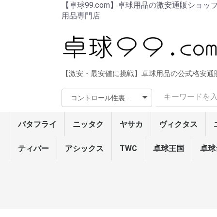
【卓球99.com】卓球用品の激安通販ショッ
用品専門店
【激安・最安値に挑戦】卓球用品の公式格安通
バタフライ
ニッタク
ヤサカ
ヴィクタス
ラバー
ラケット・シェーク
ラケット・ペン
ラバー貼りラケット
ウェア
シューズ
ソックス
メンテナンス
ネット/サポート
卓球台/ロボット
バッグ/ケース
ボール
タオル/バンド
ラージ用品
その他
ティバー
アシックス
ラバー
ラケット・シェーク
ラケット・ペン
ウェア
シューズ
ソックス
メンテナンス
バッグ/ケース
ボール
タオル/バンド
卓球台/ロボット
ネット/サポート
ラージ用品
その他
ザイア03
グレイザー・シリーズ
ディグニクス・シリー
テナジー・シリーズ
ラウンデル・シリーズ
ロゼナ
ブライス・シリーズ
スレイバー・シリーズ
タキネス・シリーズ
タキファイヤドライブ
フレクストラ/サフィー
インパーシャル・シリ
スピーディーP.O./チャ
オーソドックスDX
イリウス・シリーズ(粒
フェイント・シリーズ
スーパーアンチ
ラージ・ラバー
アウターフォース・シ
樊振東・シリーズ
林昀儒
張本智和・シリーズ
ビスカリア・レボルデ
アポロニア・フレイタ
オフチャロフ
水谷・フランチスカ
ティモボル・シリーズ
インナーフォース・シ
SK・シリーズ
コルベル/メイスアドバ
エクスター5/TB5α/フ
インナーシールド レイ
ビスカリア・シリーズ
樊振東・シリーズ(中国
張本智和・シリーズ(中
インナーフォース・シ
SK・シリーズ(中国式
ティモボルCAF
水谷隼/吉田海偉/ハッ
サイプレス・シリーズ
ハッドロウJPV‐S
ハッドロウJPV‐R
ハッドロウリボルバー/
男女兼用ウェア
レディースウェア
男女兼用パンツ
レディースパンツ
Tシャツ
トレーニングウェア
エナジーフォースシリ
レゾラインシリーズ
接着剤
ラバーフィルム
サイドテープ
ラバーメンテナンス
ラケットメンテナンス
ネット・サポート
カウンター
その他
卓球台
ロボット/フェンス
その他
ラケットケース
シューズケース
ボールケース
バッグ
40mm3スター公認球
40mmトレーニングボ
ラージボール
DVD/ブルーレイ
その他
ラバー
ラケット・シェーク
ラケット・ペン
ウェア
シューズ
ソックス
メンテナンス
ネット/サポート
卓球台周辺機器
卓球台/ロボット
バッグ/ケース
ボール
タオル/バンド
ラージ用品
その他
TWC
卓球王国
ラバー
シェイク・ラケ
ペン・ラケット
ラージボール用
メンテナンス
ボール
ウェア
シューズ
ソックス/タオル
バッグ/ケース
卓球台周辺機器
ファスターク
フライアット
テンション系
高弾性裏ソフ
キョウヒョウ
粘着性裏ソフ
コントロール
モリストSP
テンション系
ドナックル・
表ソフト
粒高ラバー
ラージ・ラバ
キョウヒョウ
弦楽器・シリ
セプティアー
トルネード・
剛力・シリー
WG・シリー
ラティカ・シ
攻撃用(特殊素
7枚合板シェ
攻撃用シェー
オールラウン
テナリー
守備用シェー
ラージ・シェ
弦楽器・シリ
剛力・シリー
セプティアー
中国式ペン(
中国式ペン
角型ペン(単板
角型ペン
角丸型ペン(単
角丸型ペン
反転式ペン
ラージ・ペン
男女兼用ウェ
レディースウ
男女兼用パン
レディースパ
Tシャツ
トレーニング
接着剤
ラバーフィル
サイドテープ
ラバーメンテ
ラケットメン
ラケットケー
ボールケース
バッグ
3スター硬球4
2スター硬球4
トレーニング
ラージボール
タオル
バンド
ネット・サポ
カウンター
その他
卓球
ズ
ラ
ーズ
レンジャーATTACK
高)
(粒高)
リーズ
ィア
ス
リーズ
ンス
ァルシーマ
ヤーZLF/ダイオード
(中国式ペン)
式ペン)
国式ペン)
リーズ(中国式ペン)
ペン)
ドロウ5
(単板ペン)
ガレイディア リボルバ
ーズ
ール
ト
ズ
ズ
ズ
ト
ズ
ズ
ット
ズ
(カット用)
ー
ラバー
シェイクラケット
ペンラケット
シューズ
テンション系裏ソフト
ハイブリッド・シリー
エボリューション･シリ
テンション系表ソフト
粒高ラバー
ラージ・ラバー
ピン球(ボール)
メンテナンス
DVD/ブルーレイ
本
ラバー
ズ
ーズ