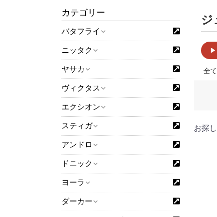
カテゴリー
ジ
バタフライ
ニッタク
▶
ヤサカ
全て
ヴィクタス
エクシオン
スティガ
お探し
アンドロ
ドニック
ヨーラ
ダーカー