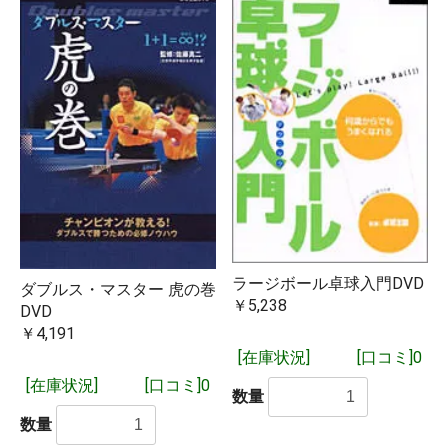
ラージボール卓球入門DVD
ダブルス・マスター 虎の巻
￥5,238
DVD
￥4,191
「取り寄せ商品（予約注文）」となっているものは3～4営業
日ほどで入荷いたします。問屋に在庫がある場合は1営業日で
[在庫状況]
[口コミ]0
入荷するものもございます。
[在庫状況]
[口コミ]0
数量
「在庫有り」となっているものは基本的に即日発送となりま
数量
す。複数個ご購入の場合は在庫がない分が取り寄せとなり、