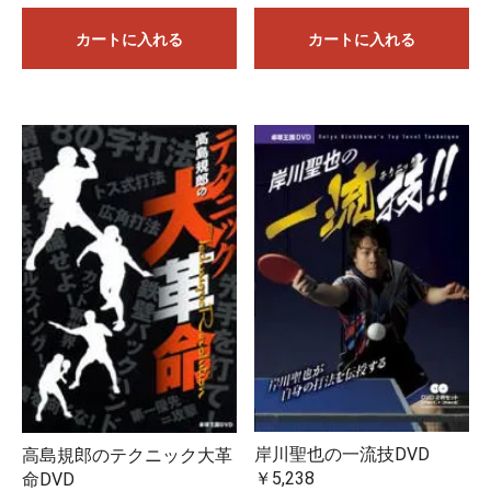
すべての商品が揃った時点でのご発送となります。実店舗や
他のネット店舗でも在庫を共有しており、在庫有りとなって
カートに入れる
カートに入れる
いる場合でも在庫切れしていることもございますことをご了
お買い物を続ける
カートへ進む
承ください。
※15時までに当社にメーカーから入荷した商品や当社に在庫が
ある商品をご注文いただいた場合は、15時現在当社に在庫が
あれば、基本的に即日ご発送を予定しております。
閉じる
岸川聖也の一流技DVD
高島規郎のテクニック大革
￥5,238
命DVD