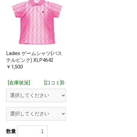
日ほどで入荷いたします。問屋に在庫がある場合は1営業日で
入荷するものもございます。
「在庫有り」となっているものは基本的に即日発送となりま
す。複数個ご購入の場合は在庫がない分が取り寄せとなり、
すべての商品が揃った時点でのご発送となります。実店舗や
他のネット店舗でも在庫を共有しており、在庫有りとなって
いる場合でも在庫切れしていることもございますことをご了
お買い物を続ける
カートへ進む
承ください。
Ladies ゲームシャツ(パス
テルピンク) XLP4642
※15時までに当社にメーカーから入荷した商品や当社に在庫が
￥1,500
ある商品をご注文いただいた場合は、15時現在当社に在庫が
あれば、基本的に即日ご発送を予定しております。
[在庫状況]
[口コミ]0
閉じる
数量