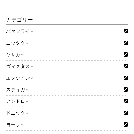
「在庫有り」となっているものは基本的に即日発送となりま
す。複数個ご購入の場合は在庫がない分が取り寄せとなり、
カテゴリー
すべての商品が揃った時点でのご発送となります。実店舗や
他のネット店舗でも在庫を共有しており、在庫有りとなって
バタフライ
いる場合でも在庫切れしていることもございますことをご了
お買い物を続ける
カートへ進む
承ください。
ニッタク
※15時までに当社にメーカーから入荷した商品や当社に在庫が
ヤサカ
ある商品をご注文いただいた場合は、15時現在当社に在庫が
あれば、基本的に即日ご発送を予定しております。
ヴィクタス
閉じる
エクシオン
スティガ
アンドロ
ドニック
ヨーラ