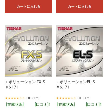
カートに入れる
カートに入れる
「取り寄せ商品（予約注文）」となっているものは3～4営業
日ほどで入荷いたします。問屋に在庫がある場合は1営業日で
入荷するものもございます。
「在庫有り」となっているものは基本的に即日発送となりま
エボリューション FX-S
エボリューションEL-S
す。複数個ご購入の場合は在庫がない分が取り寄せとなり、
￥6,171
￥6,171
すべての商品が揃った時点でのご発送となります。実店舗や
他のネット店舗でも在庫を共有しており、在庫有りとなって
★★★★★☆☆
5.0
（1件）
★★★★★☆☆
5.0
（1件）
いる場合でも在庫切れしていることもございますことをご了
お買い物を続ける
カートへ進む
[在庫状況]
[口コミ]1
[在庫状況]
[口コミ]1
承ください。