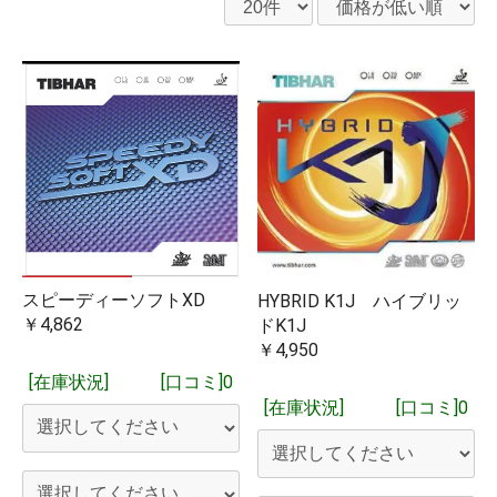
スピーディーソフトXD
HYBRID K1J ハイブリッ
￥4,862
ドK1J
￥4,950
[在庫状況]
[口コミ]0
[在庫状況]
[口コミ]0