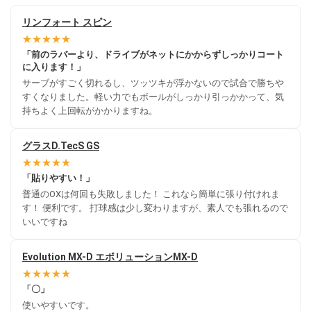
リンフォート スピン
★★★★★
「前のラバーより、ドライブがネットにかからずしっかりコート
に入ります！」
サーブがすごく切れるし、ツッツキが浮かないので試合で勝ちや
すくなりました。軽い力でもボールがしっかり引っかかって、気
持ちよく上回転がかかりますね。
グラスD.TecS GS
★★★★★
「貼りやすい！」
普通のOXは何回も失敗しました！ これなら簡単に張り付けれま
す！ 便利です。 打球感は少し変わりますが、素人でも張れるので
いいですね
Evolution MX-D エボリューションMX-D
★★★★★
「〇」
使いやすいです。