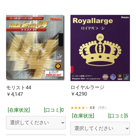
ロイヤルラージ
モリスト44
￥4,290
￥4,147
★★★★☆
4.8
（5件）
[在庫状況]
[口コミ]0
[在庫状況]
[口コミ]5