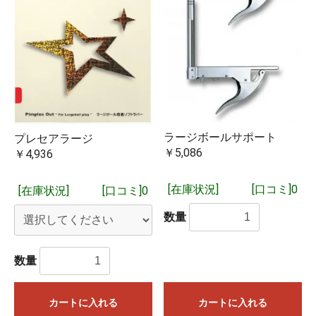
「取り寄せ商品（予約注文）」となっているものは3～4営業
日ほどで入荷いたします。問屋に在庫がある場合は1営業日で
入荷するものもございます。
「在庫有り」となっているものは基本的に即日発送となりま
す。複数個ご購入の場合は在庫がない分が取り寄せとなり、
すべての商品が揃った時点でのご発送となります。実店舗や
他のネット店舗でも在庫を共有しており、在庫有りとなって
ラージボールサポート
プレセアラージ
いる場合でも在庫切れしていることもございますことをご了
￥5,086
￥4,936
お買い物を続ける
カートへ進む
承ください。
[在庫状況]
[口コミ]0
[在庫状況]
[口コミ]0
※15時までに当社にメーカーから入荷した商品や当社に在庫が
ある商品をご注文いただいた場合は、15時現在当社に在庫が
数量
あれば、基本的に即日ご発送を予定しております。
閉じる
数量
カートに入れる
カートに入れる