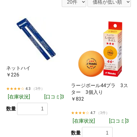
ネットハイ
￥226
ラージボール44プラ 3ス
★★★★☆
4.3
（3件）
ター 3個入り
[在庫状況]
[口コミ]3
￥832
数量
★★★★☆
4.7
（3件）
[在庫状況]
[口コミ]3
数量