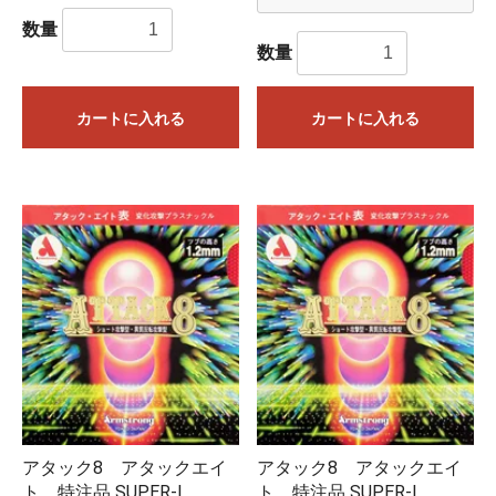
数量
数量
カートに入れる
カートに入れる
「取り寄せ商品（予約注文）」となっているものは3～4営業
日ほどで入荷いたします。問屋に在庫がある場合は1営業日で
入荷するものもございます。
「在庫有り」となっているものは基本的に即日発送となりま
す。複数個ご購入の場合は在庫がない分が取り寄せとなり、
アタック8 アタックエイ
アタック8 アタックエイ
すべての商品が揃った時点でのご発送となります。実店舗や
ト 特注品 SUPER-I
ト 特注品 SUPER-I