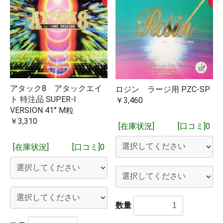
アタック8 アタックエイ
ロジン ラージ用 PZC-SP
ト 特注品 SUPER-I
￥3,460
VERSION 41° M粒
￥3,310
[在庫状況]
[口コミ]0
[在庫状況]
[口コミ]0
数量