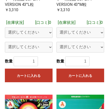
他のネット店舗でも在庫を共有しており、在庫有りとなって
VERSION 43°L粒
VERSION 43°M粒
いる場合でも在庫切れしていることもございますことをご了
￥3,310
￥3,310
お買い物を続ける
カートへ進む
承ください。
[在庫状況]
[口コミ]0
[在庫状況]
[口コミ]0
※15時までに当社にメーカーから入荷した商品や当社に在庫が
ある商品をご注文いただいた場合は、15時現在当社に在庫が
あれば、基本的に即日ご発送を予定しております。
閉じる
数量
数量
カートに入れる
カートに入れる