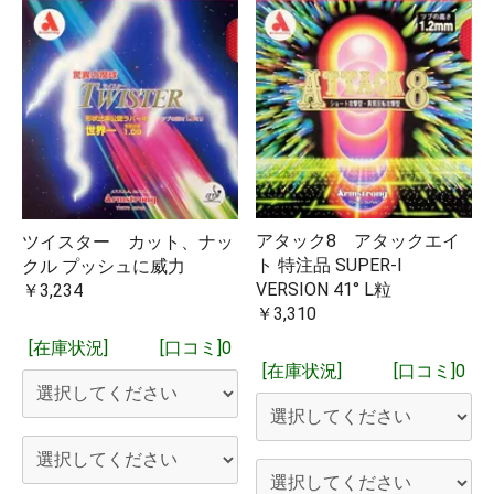
アタック8 アタックエイ
ツイスター カット、ナッ
ト 特注品 SUPER-I
クル プッシュに威力
VERSION 41° L粒
￥3,234
￥3,310
[在庫状況]
[口コミ]0
[在庫状況]
[口コミ]0