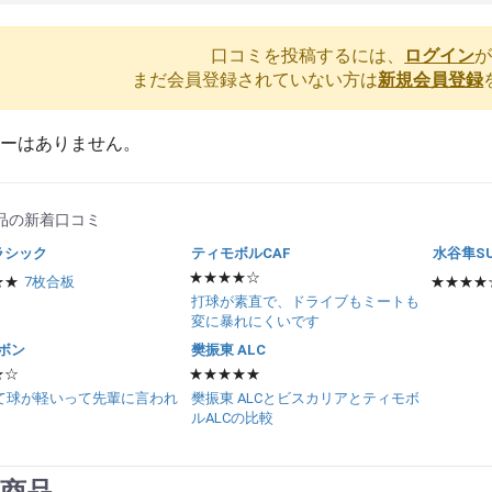
口コミを投稿するには、
ログイン
まだ会員登録されていない方は
新規会員登録
ーはありません。
品の新着口コミ
ラシック
ティモボルCAF
水谷隼SU
★★★★☆
★★
7枚合板
★★★★
打球が素直で、ドライブもミートも
変に暴れにくいです
ボン
樊振東 ALC
★☆
★★★★★
て球が軽いって先輩に言われ
樊振東 ALCとビスカリアとティモボ
ルALCの比較