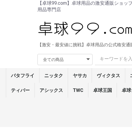
【卓球99.com】卓球用品の激安通販ショッ
用品専門店
【激安・最安値に挑戦】卓球用品の公式格安通
バタフライ
ニッタク
ヤサカ
ヴィクタス
ラバー
ラケット・シェーク
ラケット・ペン
ラバー貼りラケット
ウェア
シューズ
ソックス
メンテナンス
ネット/サポート
卓球台/ロボット
バッグ/ケース
ボール
タオル/バンド
ラージ用品
その他
ティバー
アシックス
ラバー
ラケット・シェーク
ラケット・ペン
ウェア
シューズ
ソックス
メンテナンス
バッグ/ケース
ボール
タオル/バンド
卓球台/ロボット
ネット/サポート
ラージ用品
その他
ザイア03
グレイザー・シリーズ
ディグニクス・シリー
テナジー・シリーズ
ラウンデル・シリーズ
ロゼナ
ブライス・シリーズ
スレイバー・シリーズ
タキネス・シリーズ
タキファイヤドライブ
フレクストラ/サフィー
インパーシャル・シリ
スピーディーP.O./チャ
オーソドックスDX
イリウス・シリーズ(粒
フェイント・シリーズ
スーパーアンチ
ラージ・ラバー
アウターフォース・シ
樊振東・シリーズ
林昀儒
張本智和・シリーズ
ビスカリア・レボルデ
アポロニア・フレイタ
オフチャロフ
水谷・フランチスカ
ティモボル・シリーズ
インナーフォース・シ
SK・シリーズ
コルベル/メイスアドバ
エクスター5/TB5α/フ
インナーシールド レイ
ビスカリア・シリーズ
樊振東・シリーズ(中国
張本智和・シリーズ(中
インナーフォース・シ
SK・シリーズ(中国式
ティモボルCAF
水谷隼/吉田海偉/ハッ
サイプレス・シリーズ
ハッドロウJPV‐S
ハッドロウJPV‐R
ハッドロウリボルバー/
男女兼用ウェア
レディースウェア
男女兼用パンツ
レディースパンツ
Tシャツ
トレーニングウェア
エナジーフォースシリ
レゾラインシリーズ
接着剤
ラバーフィルム
サイドテープ
ラバーメンテナンス
ラケットメンテナンス
ネット・サポート
カウンター
その他
卓球台
ロボット/フェンス
その他
ラケットケース
シューズケース
ボールケース
バッグ
40mm3スター公認球
40mmトレーニングボ
ラージボール
DVD/ブルーレイ
その他
ラバー
ラケット・シェーク
ラケット・ペン
ウェア
シューズ
ソックス
メンテナンス
ネット/サポート
卓球台周辺機器
卓球台/ロボット
バッグ/ケース
ボール
タオル/バンド
ラージ用品
その他
TWC
卓球王国
ラバー
シェイク・ラケ
ペン・ラケット
ラージボール用
メンテナンス
ボール
ウェア
シューズ
ソックス/タオル
バッグ/ケース
卓球台周辺機器
ファスターク
フライアット
テンション系
高弾性裏ソフ
キョウヒョウ
粘着性裏ソフ
コントロール
モリストSP
テンション系
ドナックル・
表ソフト
粒高ラバー
ラージ・ラバ
キョウヒョウ
弦楽器・シリ
セプティアー
トルネード・
剛力・シリー
WG・シリー
ラティカ・シ
攻撃用(特殊素
7枚合板シェ
攻撃用シェー
オールラウン
テナリー
守備用シェー
ラージ・シェ
弦楽器・シリ
剛力・シリー
セプティアー
中国式ペン(
中国式ペン
角型ペン(単板
角型ペン
角丸型ペン(単
角丸型ペン
反転式ペン
ラージ・ペン
男女兼用ウェ
レディースウ
男女兼用パン
レディースパ
Tシャツ
トレーニング
接着剤
ラバーフィル
サイドテープ
ラバーメンテ
ラケットメン
ラケットケー
ボールケース
バッグ
3スター硬球4
2スター硬球4
トレーニング
ラージボール
タオル
バンド
ネット・サポ
カウンター
その他
卓球
ズ
ラ
ーズ
レンジャーATTACK
高)
(粒高)
リーズ
ィア
ス
リーズ
ンス
ァルシーマ
ヤーZLF/ダイオード
(中国式ペン)
式ペン)
国式ペン)
リーズ(中国式ペン)
ペン)
ドロウ5
(単板ペン)
ガレイディア リボルバ
ーズ
ール
ト
ズ
ズ
ズ
ト
ズ
ズ
ット
ズ
(カット用)
ー
ラバー
シェイクラケット
ペンラケット
シューズ
テンション系裏ソフト
ハイブリッド・シリー
エボリューション･シリ
テンション系表ソフト
粒高ラバー
ラージ・ラバー
ピン球(ボール)
メンテナンス
DVD/ブルーレイ
本
ラバー
ズ
ーズ