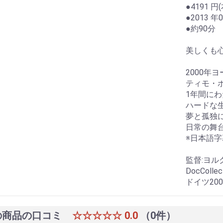
●4191 円
●2013 年
●約90分
美しくも
2000年
ティモ・
1年間に
ハードな
夢と孤独
日常の舞
※日本語
監督:ヨル
DocColle
ドイツ20
の商品の口コミ
☆☆☆☆☆
0.0
（0件）