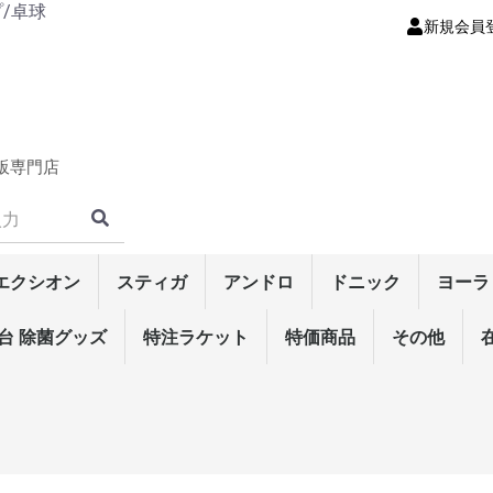
プ/卓球
新規会員
販専門店
エクシオン
スティガ
アンドロ
ドニック
ヨーラ
ット
ラケッ
・シリー
・シリー
裏ソフト
ト
・シリー
ト
性裏ソフ
・シリーズ
表ソフト
シリーズ
ー
・シリー
ーズ
・シリー
シリーズ
ズ
ズ
リーズ
材)
ーク
ク
ド
ク
ークラケ
ーズ
ズ
・シリー
特殊素材)
)
板)
ラケット
ア
ェア
ツ
ンツ
ム
ナンス
テナンス
ス
0mm
0mm
ボール
ート
台 除菌グッズ
ラバー
シェイクラケット
メンテナンス
輝龍/翔龍・シリーズ
ラクザ・シリーズ
エクステンド・シリー
マークV・シリーズ
テンション系裏ソフト
高弾性裏ソフト
粘着性裏ソフト
コントロール性裏ソフ
テンション系表ソフト
表ソフト
粒高ラバー
ラージ・ラバー
リゾネイト･エクスファ
リーンフォース・シリ
マイス・シリーズ
ギャラクシャ・シリー
デュラングル・シリー
スウェーデン・シリー
攻撃用(特殊素材)
攻撃用シェーク
オールラウンド
守備用シェーク
ラージ・シェークラケ
マイス・シリーズ
リゾネイト・シリーズ
スウェーデン・シリー
中国式ペン(特殊素材)
中国式ペン
角型ペン(特殊素材)
角型ペン(単板)
角型ペン
角丸型ペン(特殊素材)
角丸型ペン(単板)
角丸型ペン
反転式ペン
ラージ・ペンラケット
ウェア
男女兼用ウェア
男女兼用パンツ
Tシャツ
接着剤
ラバーフィルム
サイドテープ
ラバーメンテナンス
ラケットメンテナンス
ラケットケース
シューズケース
バッグ
裏ソフトラバー
表ソフトラバー
カールシリーズ
ラージ・ラバー
3スターボール
トレーニング球
ラージ用ボール
男女兼用ゲームシャツ
男女兼用パンツ
ラバー
ラケット・シェーク
ラケット・ペン
メンテナンス
特注ラケット
裏ソフトラバー
表ソフトラバー
粒高ラバー
ラバー
ラケット・シェーク
ラケット・ペン
メンテナンス
ウェア
特価商品
ラバー
ラケット・シェーク
ラケット・ペン
ウェア
メンテナンス
その他
その他
ラバー
ウェア
メンテ
ボール
ラージ
ラザ
テン
ヘキサ
プラ
ラザ
テン
ズ
ト
イバー
ーズ
ズ
ズ
ズ
ット
ズ
ソフト
シェイクラケット
日本式ペン単板
中国式ラケット
ラバー
ラケット・シェーク
ラケット・ペン
ウェア
シューズ
メンテナンス
バッグ/ケース
ボール
ドラえもん
その他
卓球台/ロボ
メンテナン
シューズ