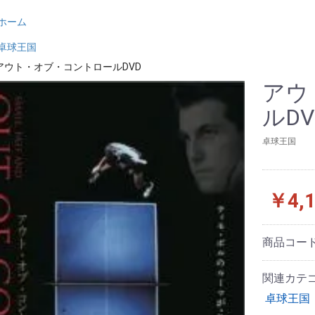
ホーム
卓球王国
アウト・オブ・コントロールDVD
アウ
ルDV
卓球王国
￥4,1
商品コー
関連カテ
卓球王国