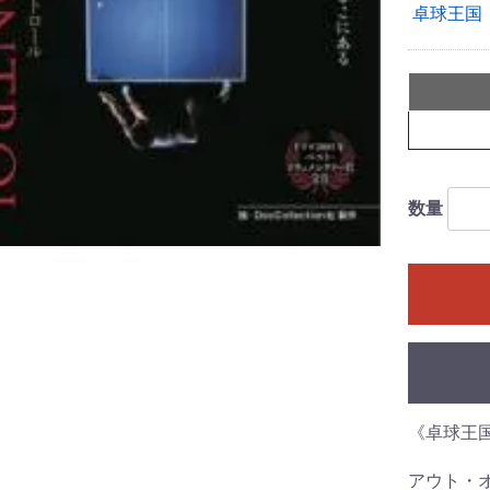
卓球王国
数量
《卓球王
お買い物を続ける
カートへ進む
アウト・オ