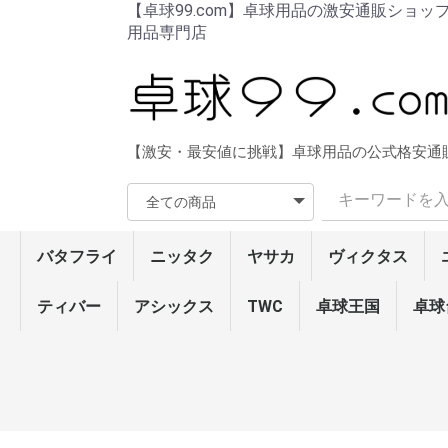
【卓球99.com】卓球用品の激安通販ショッ
用品専門店
【激安・最安値に挑戦】卓球用品の公式格安通
バタフライ
ニッタク
ヤサカ
ヴィクタス
ラバー
ラケット・シェーク
ラケット・ペン
ラバー貼りラケット
ウェア
シューズ
ソックス
メンテナンス
ネット/サポート
卓球台/ロボット
バッグ/ケース
ボール
タオル/バンド
ラージ用品
その他
ティバー
アシックス
ラバー
ラケット・シェーク
ラケット・ペン
ウェア
シューズ
ソックス
メンテナンス
バッグ/ケース
ボール
タオル/バンド
卓球台/ロボット
ネット/サポート
ラージ用品
その他
ザイア03
グレイザー・シリーズ
ディグニクス・シリー
テナジー・シリーズ
ラウンデル・シリーズ
ロゼナ
ブライス・シリーズ
スレイバー・シリーズ
タキネス・シリーズ
タキファイヤドライブ
フレクストラ/サフィー
インパーシャル・シリ
スピーディーP.O./チャ
オーソドックスDX
イリウス・シリーズ(粒
フェイント・シリーズ
スーパーアンチ
ラージ・ラバー
アウターフォース・シ
樊振東・シリーズ
林昀儒
張本智和・シリーズ
ビスカリア・レボルデ
アポロニア・フレイタ
オフチャロフ
水谷・フランチスカ
ティモボル・シリーズ
インナーフォース・シ
SK・シリーズ
コルベル/メイスアドバ
エクスター5/TB5α/フ
インナーシールド レイ
ビスカリア・シリーズ
樊振東・シリーズ(中国
張本智和・シリーズ(中
インナーフォース・シ
SK・シリーズ(中国式
ティモボルCAF
水谷隼/吉田海偉/ハッ
サイプレス・シリーズ
ハッドロウJPV‐S
ハッドロウJPV‐R
ハッドロウリボルバー/
男女兼用ウェア
レディースウェア
男女兼用パンツ
レディースパンツ
Tシャツ
トレーニングウェア
エナジーフォースシリ
レゾラインシリーズ
接着剤
ラバーフィルム
サイドテープ
ラバーメンテナンス
ラケットメンテナンス
ネット・サポート
カウンター
その他
卓球台
ロボット/フェンス
その他
ラケットケース
シューズケース
ボールケース
バッグ
40mm3スター公認球
40mmトレーニングボ
ラージボール
DVD/ブルーレイ
その他
ラバー
ラケット・シェーク
ラケット・ペン
ウェア
シューズ
ソックス
メンテナンス
ネット/サポート
卓球台周辺機器
卓球台/ロボット
バッグ/ケース
ボール
タオル/バンド
ラージ用品
その他
TWC
卓球王国
ラバー
シェイク・ラケ
ペン・ラケット
ラージボール用
メンテナンス
ボール
ウェア
シューズ
ソックス/タオル
バッグ/ケース
卓球台周辺機器
ファスターク
フライアット
テンション系
高弾性裏ソフ
キョウヒョウ
粘着性裏ソフ
コントロール
モリストSP
テンション系
ドナックル・
表ソフト
粒高ラバー
ラージ・ラバ
キョウヒョウ
弦楽器・シリ
セプティアー
トルネード・
剛力・シリー
WG・シリー
ラティカ・シ
攻撃用(特殊素
7枚合板シェ
攻撃用シェー
オールラウン
テナリー
守備用シェー
ラージ・シェ
弦楽器・シリ
剛力・シリー
セプティアー
中国式ペン(
中国式ペン
角型ペン(単板
角型ペン
角丸型ペン(単
角丸型ペン
反転式ペン
ラージ・ペン
男女兼用ウェ
レディースウ
男女兼用パン
レディースパ
Tシャツ
トレーニング
接着剤
ラバーフィル
サイドテープ
ラバーメンテ
ラケットメン
ラケットケー
ボールケース
バッグ
3スター硬球4
2スター硬球4
トレーニング
ラージボール
タオル
バンド
ネット・サポ
カウンター
その他
卓球
ズ
ラ
ーズ
レンジャーATTACK
高)
(粒高)
リーズ
ィア
ス
リーズ
ンス
ァルシーマ
ヤーZLF/ダイオード
(中国式ペン)
式ペン)
国式ペン)
リーズ(中国式ペン)
ペン)
ドロウ5
(単板ペン)
ガレイディア リボルバ
ーズ
ール
ト
ズ
ズ
ズ
ト
ズ
ズ
ット
ズ
(カット用)
ー
ラバー
シェイクラケット
ペンラケット
シューズ
テンション系裏ソフト
ハイブリッド・シリー
エボリューション･シリ
テンション系表ソフト
粒高ラバー
ラージ・ラバー
ピン球(ボール)
メンテナンス
DVD/ブルーレイ
本
ラバー
ズ
ーズ