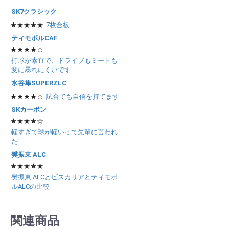
SK7クラシック
★★★★★
7枚合板
ティモボルCAF
★★★★☆
打球が素直で、ドライブもミートも
変に暴れにくいです
水谷隼SUPERZLC
★★★★☆
試合でも自信を持てます
SKカーボン
★★★★☆
軽すぎて球が軽いって先輩に言われ
た
樊振東 ALC
★★★★★
樊振東 ALCとビスカリアとティモボ
ルALCの比較
関連商品